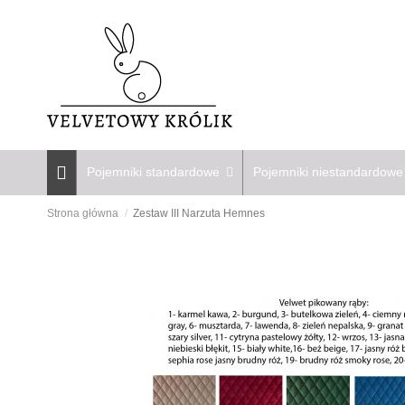
Pojemniki standardowe
Pojemniki niestandardow
Strona główna
Zestaw III Narzuta Hemnes