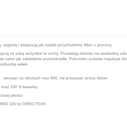
cią, wygodą i elegancją jak zwykle przychodzimy Wam z pomocą.
e łączą ze sobą wszystkie te cechy. Pozwalają dziecku na swobodną zab
tak samo jak zakładanie prześcieradła. Pokrowiec posiada regulacje dzi
 poduszkę wałek.
, wirować na obrotach max 800, nie prasować strony Velvet .
2 oraz 100 % bawełny .
ższej jakości.
ANDARD 100 by OEKO-TEX® .