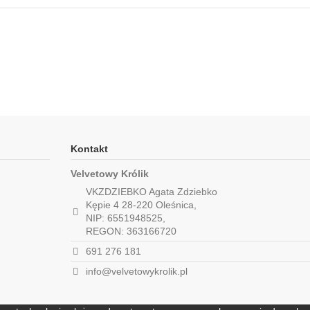
Kontakt
Velvetowy Królik
VKZDZIEBKO Agata Zdziebko
Kępie 4 28-220 Oleśnica,
NIP: 6551948525,
REGON: 363166720
691 276 181
info@velvetowykrolik.pl