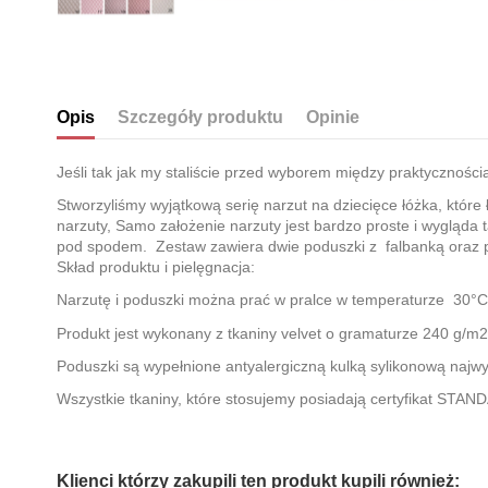
Opis
Szczegóły produktu
Opinie
Jeśli tak jak my staliście przed wyborem między praktycznoś
Stworzyliśmy wyjątkową serię narzut na dziecięce łóżka, któr
narzuty, Samo założenie narzuty jest bardzo proste i wygląda 
pod spodem. Zestaw zawiera dwie poduszki z falbanką oraz
Skład produktu i pielęgnacja:
Narzutę i poduszki można prać w pralce w temperaturze 30°C 
Produkt jest wykonany z tkaniny velvet o gramaturze 240 g/m
Poduszki są wypełnione antyalergiczną kulką sylikonową najwy
Wszystkie tkaniny, które stosujemy posiadają certyfikat ST
Brak opinii
Klienci którzy zakupili ten produkt kupili również: