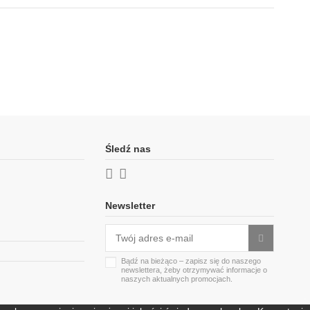
Śledź nas
Newsletter
Bądź na bieżąco – zapisz się do naszego
newslettera, żeby otrzymywać informacje o
naszych aktualnych promocjach.