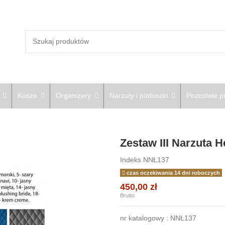
e
Kosze
Organizery
Narzuty i poduszki
Pozostałe p
Zestaw III Narzuta 
Indeks
NNŁ137
czas oczekiwania 14 dni roboczych
450,00 zł
Brutto
nr katalogowy : NNŁ137