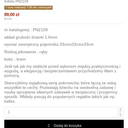
Indeks
PNZ109
czas realizacji 7-20 dni roboczych
89,00 zł
Brutto
nr katalogowy : PNZ109
wkład grubość ścianki 1.6mm
wymiar zewnętrzny pojemnika 33cmx33cmx33cm
Rodzaj pikowania : rąby
kolor : krem
Jeśli tak jak my staliście przed wyborem między praktycznością i
wygodą, a elegancją i bezpieczeństwem przychodzimy Wam z
pomocą.
Stworzyliśmy wyjątkową serię pokrowców, które łączą ze sobą
wszystkie te cechy. Pozwalają dziecku na swobodną zabawę i
naukę sprzątania własnych zabawek w bezpieczny i przyjemny
sposób. Wkłady pasują do popularnych regałów takich jak np.:
kallax.
Dodaj do koszyka