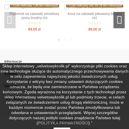
Czas realizacji 7-20 dni roboczych
Czas realizacji od7 do 14 dni roboczych
Pojemnik na zabawki velvetowy
Kosz na zabawki pikowany brudny
jasny brudny róż
róż
89,00 zł
89,00 zł
Informacje
Sklep internetowy „velvetowykrolik.pl” wykorzystuje pliki cookies oraz
inne technologie służące do automatycznego przechowywania danych
Kontakt
w celu zapewnienia najwyższej jakości świadczonych usług.
Korzystanie z witryny bez zmiany ustawień dotyczących cookies
Śledź nas
oznacza, że będą one zamieszczane w Państwa urządzeniu
końcowym. Zgoda wyrażona na korzystanie z tych technologii przez
sklep internetowy velvetowykrolik.pl lub podmioty trzecie, w celach
Newsletter
związanych ze świadczeniem usług drogą elektroniczną, może w
każdym momencie zostać przez Państwa zmodyfikowana lub
odwołana w ustawieniach przeglądarki. Więcej szczegółów
dotyczących naszej polityki cookies znajdziecie Państwo tutaj
(
POLITYKA PRYWATNOŚCI
).”