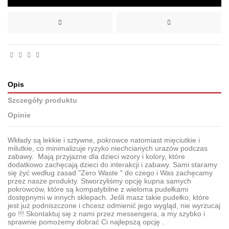
Opis
Szczegóły produktu
Opinie
Wkłady są lekkie i sztywne, pokrowce natomiast mięciutkie i
milutkie, co minimalizuje ryzyko niechcianych urazów podczas
zabawy. Mają przyjazne dla dzieci wzory i kolory, które
dodatkowo zachęcają dzieci do interakcji i zabawy. Sami staramy
się żyć według zasad "Zero Waste " do czego i Was zachęcamy
przez nasze produkty. Stworzyliśmy opcję kupna samych
pokrowców, które są kompatybilne z wieloma pudełkami
dostępnymi w innych sklepach. Jeśli masz takie pudełko, które
jest już podniszczone i chcesz odmienić jego wygląd, nie wyrzucaj
go !!! Skontaktuj się z nami przez messengera, a my szybko i
sprawnie pomożemy dobrać Ci najlepszą opcję .