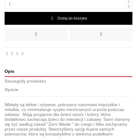
Dodaj do koszyka
Opis
Szczegóły produktu
Opinie
Wkłady są lekkie i sztywne, pokrowce natomiast mięciutkie i
milutkie, co minimalizuje ryzyko niechcianych urazów podczas
zabawy. Mają przyjazne dla dzieci wzory i kolory, które
dodatkowo zachęcają dzieci do interakcji i zabawy. Sami staramy
się żyć według zasad "Zero Waste " do czego i Was zachęcamy
przez nasze produkty. Stworzyliśmy opcję kupna samych
pokrowców, które są kompatybilne z wieloma pudełkami