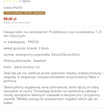
1 Opinie
Indeks
PNZ59
Czas realizacji 7-20 dni roboczych
89,00 zł
Brutto
14 dni roboczych
Uwaga kolor na zamówienie! Przybliżony czas oczekiwania 7-21
dni roboczych.
nr katalogowy : PNZ59
wkład grubość ścianki 1.6mm
wymiar zewnętrzny pojemnika 33cmx33cmx33cm
Rodzaj pikowania : kwadrat
kolor : jasny brudny róż
Jeśli tak jak my staliście przed wyborem między praktycznością i
wygodą, a elegancją i bezpieczeństwem przychodzimy Wam z
pomocą.
Stworzyliśmy wyjątkową serię pokrowców, które łączą ze sobą
wszystkie te cechy. Pozwalają dziecku na swobodną zabawę i
naukę sprzątania własnych zabawek w bezpieczny i przyjemny
sposób. Wkłady pasują do popularnych regałów takich jak np.:
kallax.