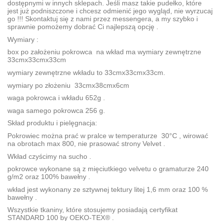
dostępnymi w innych sklepach. Jeśli masz takie pudełko, które
jest już podniszczone i chcesz odmienić jego wygląd, nie wyrzucaj
go !!! Skontaktuj się z nami przez messengera, a my szybko i
sprawnie pomożemy dobrać Ci najlepszą opcję .
Wymiary :
box po założeniu pokrowca na wkład ma wymiary zewnętrzne
33cmx33cmx33cm
wymiary zewnętrzne wkładu to 33cmx33cmx33cm.
wymiary po złożeniu 33cmx38cmx6cm
waga pokrowca i wkładu 652g .
waga samego pokrowca 256 g.
Skład produktu i pielęgnacja:
Pokrowiec można prać w pralce w temperaturze 30°C , wirować
na obrotach max 800, nie prasować strony Velvet .
Wkład czyścimy na sucho .
pokrowce wykonane są z mięciutkiego velvetu o gramaturze 240
g/m2 oraz 100% bawełny .
wkład jest wykonany ze sztywnej tektury litej 1,6 mm oraz 100 %
bawełny .
Wszystkie tkaniny, które stosujemy posiadają certyfikat
STANDARD 100 by OEKO-TEX® .